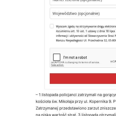
Wyrażam zgodę na otrzymywanie drogą elektroni
rozumieniu art. 10 ust. 1 ustawy z dnia 18 lipc
informacji i aktywności od Stowarzyszenia Straż 
Marszu Niepodległości Ul. Przechodnia 32, 05-8
– 1 listopada policjanci zatrzymali na gorą
kościoła św. Mikołaja przy ul. Kopernika 9. 
Zatrzymanej przedstawiono zarzut zniszczen
na niską wartość strat. 3 listopada otrzyma