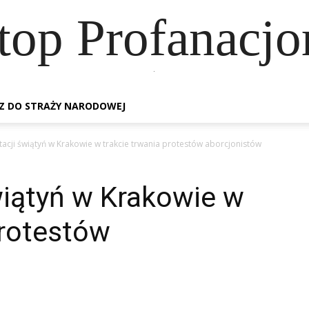
top Profanacj
.
Z DO STRAŻY NARODOWEJ
acji świątyń w Krakowie w trakcie trwania protestów aborcjonistów
wiątyń w Krakowie w
protestów