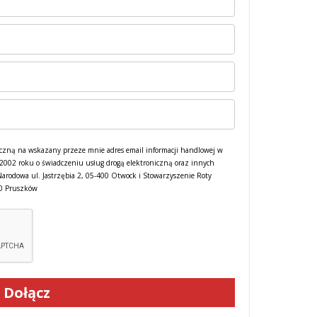
czną na wskazany przeze mnie adres email informacji handlowej w
a 2002 roku o świadczeniu usług drogą elektroniczną oraz innych
Narodowa ul. Jastrzębia 2, 05-400 Otwock i Stowarzyszenie Roty
00 Pruszków
Dołącz