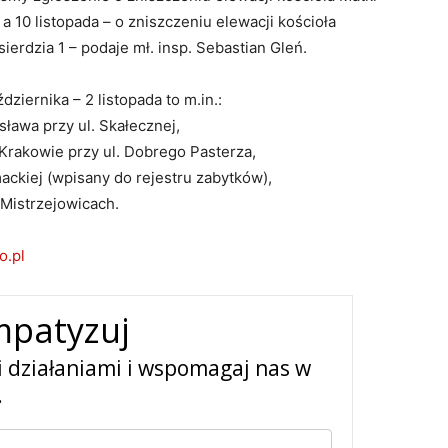
 a 10 listopada – o zniszczeniu elewacji kościoła
ierdzia 1 – podaje mł. insp. Sebastian Gleń.
iernika – 2 listopada to m.in.:
isława przy ul. Skałecznej,
Krakowie przy ul. Dobrego Pasterza,
mackiej (wpisany do rejestru zabytków),
 Mistrzejowicach.
o.pl
mpatyzuj
i działaniami i wspomagaj nas w
.