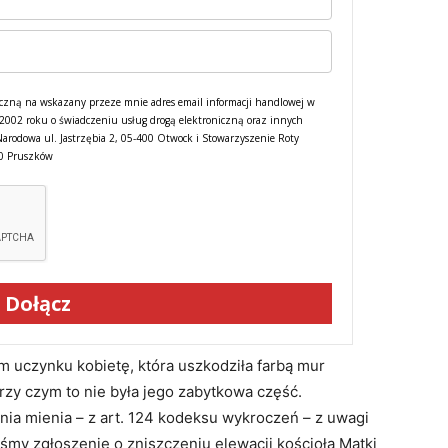
czną na wskazany przeze mnie adres email informacji handlowej w
a 2002 roku o świadczeniu usług drogą elektroniczną oraz innych
Narodowa ul. Jastrzębia 2, 05-400 Otwock i Stowarzyszenie Roty
00 Pruszków
Dołącz
cym uczynku kobietę, która uszkodziła farbą mur
Przy czym to nie była jego zabytkowa część.
ia mienia – z art. 124 kodeksu wykroczeń – z uwagi
liśmy zgłoszenie o zniszczeniu elewacji kościoła Matki