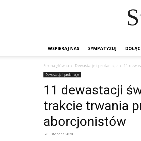
S
WSPIERAJ NAS
SYMPATYZUJ
DOŁĄC
Strona główna
Dewastacje i profanacje
11 dewast
Dewastacje i profanacje
11 dewastacji ś
trakcie trwania 
aborcjonistów
20 listopada 2020