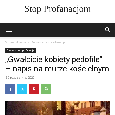
Stop Profanacjom
.
Strona główna
Dewastacje i profanacje
Dewastacje i profanacje
„Gwałcicie kobiety pedofile”
– napis na murze kościelnym
30 października 2020