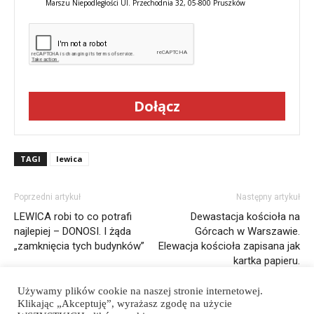
Marszu Niepodległości Ul. Przechodnia 32, 05-800 Pruszków
Dołącz
TAGI
lewica
Poprzedni artykuł
Następny artykuł
LEWICA robi to co potrafi
Dewastacja kościoła na
najlepiej – DONOSI. I żąda
Górcach w Warszawie.
„zamknięcia tych budynków”
Elewacja kościoła zapisana jak
kartka papieru.
Używamy plików cookie na naszej stronie internetowej.
Klikając „Akceptuję”, wyrażasz zgodę na użycie