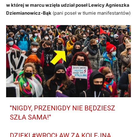
w której w marcu wzięła udział poseł Lewicy Agnieszka
Dziemianowicz-Bąk
(pani poseł w tłumie manifestantów)
"NIGDY, PRZENIGDY NIE BĘDZIESZ
SZŁA SAMA!"
DZIĘKI
#WROCŁAW
ZA KOLEJNĄ