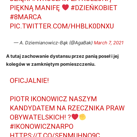
PIĘKNĄ MANIFĘ
#DZIEŃKOBIET
#8MARCA
PIC.TWITTER.COM/HHBLK0DNXU
— A. Dziemianowicz-Bąk (@AgaBak)
March 7, 2021
A tutaj zachowanie dystansu przez panią poseł i jej
kolegów w zamkniętym pomieszczeniu.
OFICJALNIE!
PIOTR IKONOWICZ NASZYM
KANDYDATEM NA RZECZNIKA PRAW
OBYWATELSKICH! ?
#IKONOWICZNARPO
HTTPS://T.CO/SENMUHNQ9C