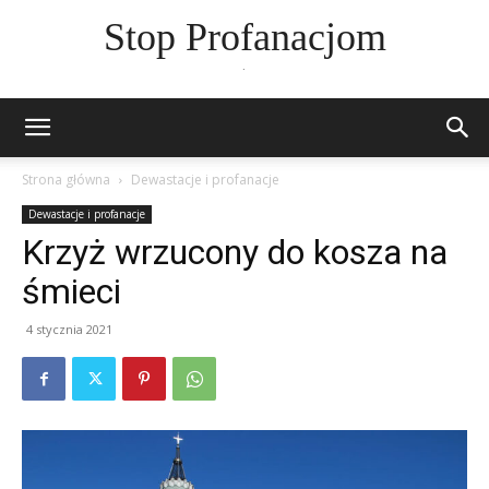
Stop Profanacjom
.
Strona główna
Dewastacje i profanacje
Dewastacje i profanacje
Krzyż wrzucony do kosza na
śmieci
4 stycznia 2021