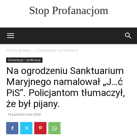
Stop Profanacjom
.
Strona główna
Dewastacje i profanacje
Dewastacje i profanacje
Na ogrodzeniu Sanktuarium
Maryjnego namalował „J…ć
PiS”. Policjantom tłumaczył,
że był pijany.
14 października 2020