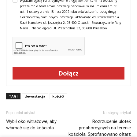
Wyrażam zgodę na otrzymywanie drogą elektroniczną na wskazany
przeze mnie adres email informacji handlowej w rozumieniu art. 10
ust. 1 ustawy z dnia 18 lipca 2002 roku o świadczeniu usług drogą
elektroniczną oraz innych informacji i aktywności od Stowarzyszenia
Straż Narodowa ul. Jastrzębia 2, 05-400 Otwock i Stowarzyszenie Roty
Marszu Niepodległości Ul. Przechodnia 32, 05-800 Pruszków
Dołącz
TAGI
dewastacja
kościół
Poprzedni artykuł
Następny artykuł
Wybił oko witrażowe, aby
Rozrzucenie ulotek
włamać się do kościoła
proaborcyjnych na terenie
kościoła. Sprofanowano ołtarz