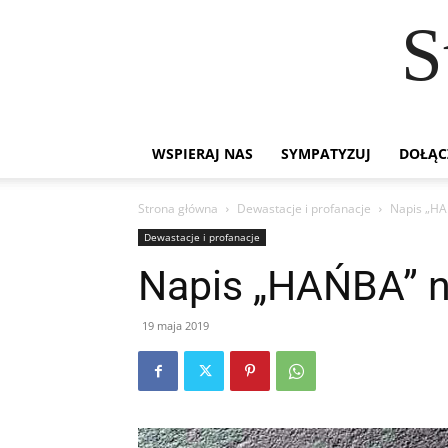
S
WSPIERAJ NAS
SYMPATYZUJ
DOŁĄC
Strona główna
Dewastacje i profanacje
Napis „HA
Dewastacje i profanacje
Napis „HAŃBA” na
19 maja 2019