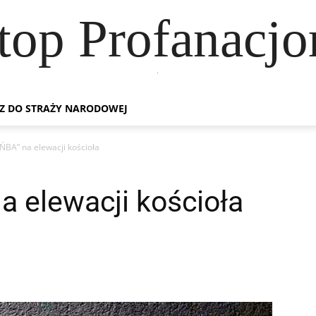
top Profanacj
.
Z DO STRAŻY NARODOWEJ
ŃBA” na elewacji kościoła
 elewacji kościoła