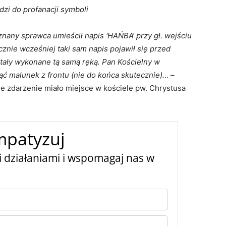
zi do profanacji symboli
eznany sprawca umieścił napis 'HAŃBA’ przy gł. wejściu
cznie wcześniej taki sam napis pojawił się przed
ały wykonane tą samą ręką. Pan Kościelny w
ąć malunek z frontu (nie do końca skutecznie)…
–
e zdarzenie miało miejsce w kościele pw. Chrystusa
mpatyzuj
 działaniami i wspomagaj nas w