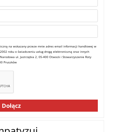
iczną na wskazany przeze mnie adres email informacji handlowej w
a 2002 roku o świadczeniu usług drogą elektroniczną oraz innych
 Narodowa ul. Jastrzębia 2, 05-400 Otwock i Stowarzyszenie Roty
800 Pruszków
Dołącz
mpatyzuj