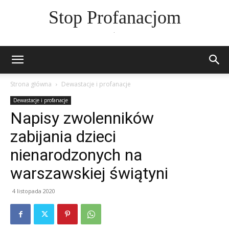
Stop Profanacjom
.
Strona główna
Dewastacje i profanacje
Dewastacje i profanacje
Napisy zwolenników
zabijania dzieci
nienarodzonych na
warszawskiej świątyni
4 listopada 2020