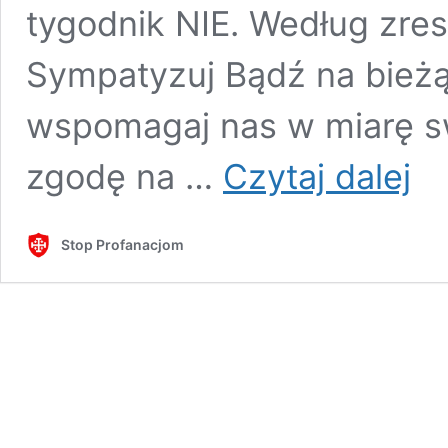
tygodnik NIE. Według zre
Sympatyzuj Bądź na bieżąc
wspomagaj nas w miarę s
„Nie
zgodę na …
Czytaj dalej
rozum
dlac
mam
Stop Profanacjom
się
tłuma
siłom
spoz
Polski
Ważn
apel
o.
Tade
Rydz