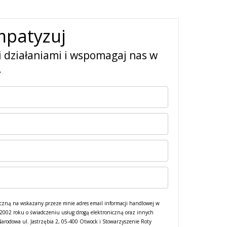
mpatyzuj
i działaniami i wspomagaj nas w
.
czną na wskazany przeze mnie adres email informacji handlowej w
a 2002 roku o świadczeniu usług drogą elektroniczną oraz innych
Narodowa ul. Jastrzębia 2, 05-400 Otwock i Stowarzyszenie Roty