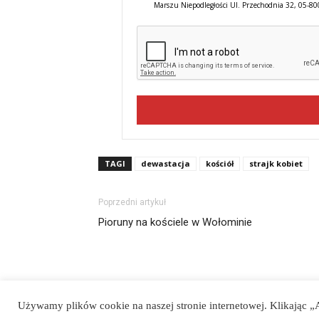
Marszu Niepodległości Ul. Przechodnia 32, 05-8
TAGI
dewastacja
kościół
strajk kobiet
Poprzedni artykuł
Pioruny na kościele w Wołominie
Używamy plików cookie na naszej stronie internetowej. Klikając
© Newspaper WordPress Theme by TagDiv