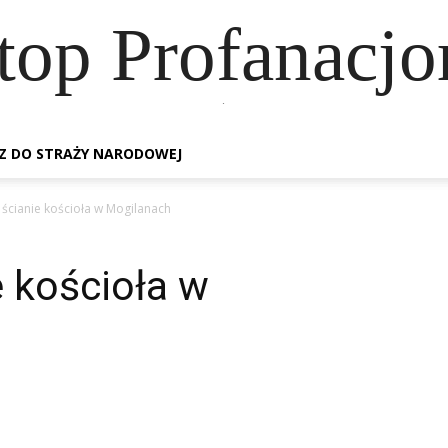
top Profanacj
.
Z DO STRAŻY NARODOWEJ
 ścianie kościoła w Mogilanach
e kościoła w