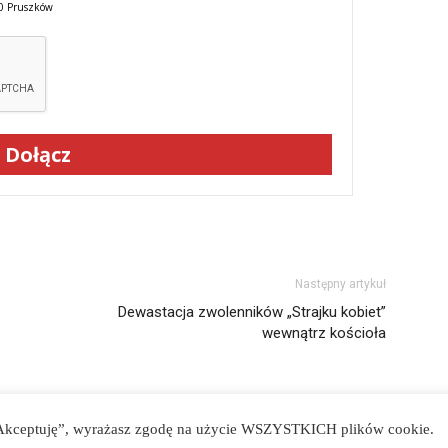
00 Pruszków
Dołącz
Następny artykuł
Dewastacja zwolenników „Strajku kobiet”
wewnątrz kościoła
 „Akceptuję”, wyrażasz zgodę na użycie WSZYSTKICH plików cookie.
Po