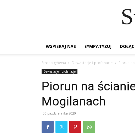
S
WSPIERAJ NAS
SYMPATYZUJ
DOŁĄC
Strona główna
Dewastacje i profanacje
Piorun na
Dewastacje i profanacje
Piorun na ściani
Mogilanach
30 października 2020