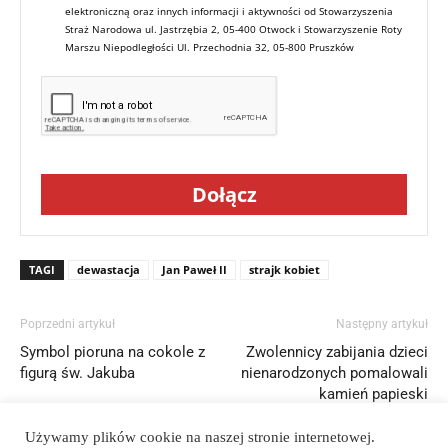
elektroniczną oraz innych informacji i aktywności od Stowarzyszenia
Straż Narodowa ul. Jastrzębia 2, 05-400 Otwock i Stowarzyszenie Roty
Marszu Niepodległości Ul. Przechodnia 32, 05-800 Pruszków
Dołącz
TAGI
dewastacja
Jan Paweł II
strajk kobiet
Poprzedni artykuł
Następny artykuł
Symbol pioruna na cokole z
Zwolennicy zabijania dzieci
figurą św. Jakuba
nienarodzonych pomalowali
kamień papieski
Używamy plików cookie na naszej stronie internetowej.