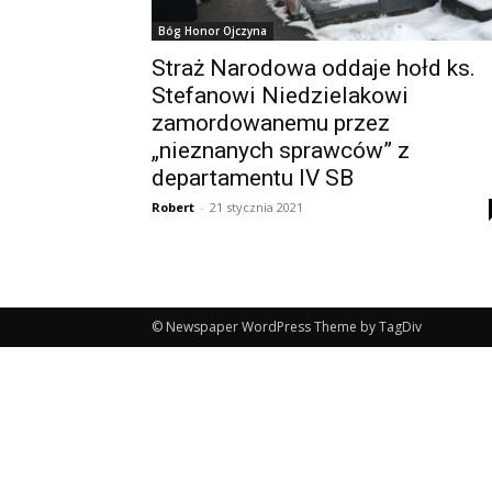
Bóg Honor Ojczyna
Straż Narodowa oddaje hołd ks.
Stefanowi Niedzielakowi
zamordowanemu przez
„nieznanych sprawców” z
departamentu IV SB
Robert
-
21 stycznia 2021
© Newspaper WordPress Theme by TagDiv