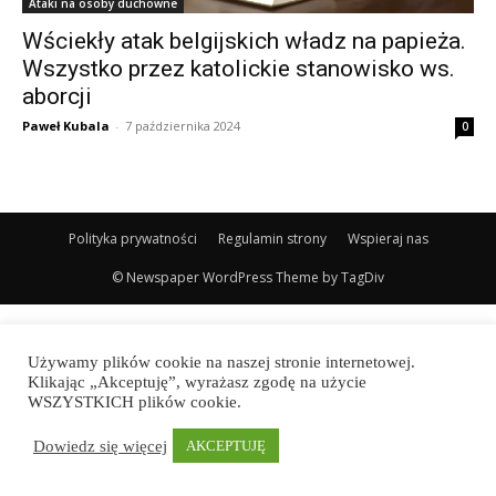
Ataki na osoby duchowne
Wściekły atak belgijskich władz na papieża.
Wszystko przez katolickie stanowisko ws.
aborcji
Paweł Kubala
-
7 października 2024
0
Polityka prywatności
Regulamin strony
Wspieraj nas
© Newspaper WordPress Theme by TagDiv
Używamy plików cookie na naszej stronie internetowej.
Klikając „Akceptuję”, wyrażasz zgodę na użycie
WSZYSTKICH plików cookie.
Dowiedz się więcej
AKCEPTUJĘ