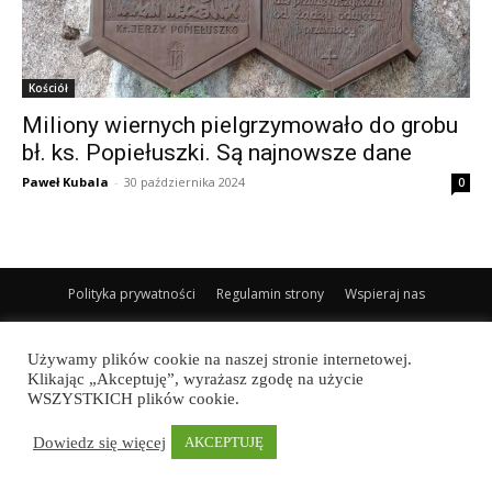
Kościół
Miliony wiernych pielgrzymowało do grobu
bł. ks. Popiełuszki. Są najnowsze dane
Paweł Kubala
-
30 października 2024
0
Polityka prywatności
Regulamin strony
Wspieraj nas
© Newspaper WordPress Theme by TagDiv
Używamy plików cookie na naszej stronie internetowej.
Klikając „Akceptuję”, wyrażasz zgodę na użycie
WSZYSTKICH plików cookie.
Dowiedz się więcej
AKCEPTUJĘ