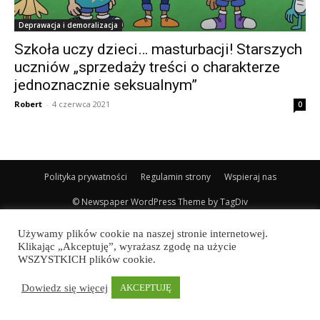
Deprawacja i demoralizacja
Szkoła uczy dzieci… masturbacji! Starszych
uczniów „sprzedaży treści o charakterze
jednoznacznie seksualnym”
Robert
-
4 czerwca 2021
0
Polityka prywatności
Regulamin strony
Wspieraj nas
© Newspaper WordPress Theme by TagDiv
Używamy plików cookie na naszej stronie internetowej.
Klikając „Akceptuję”, wyrażasz zgodę na użycie
WSZYSTKICH plików cookie.
Dowiedz się więcej
AKCEPTUJĘ