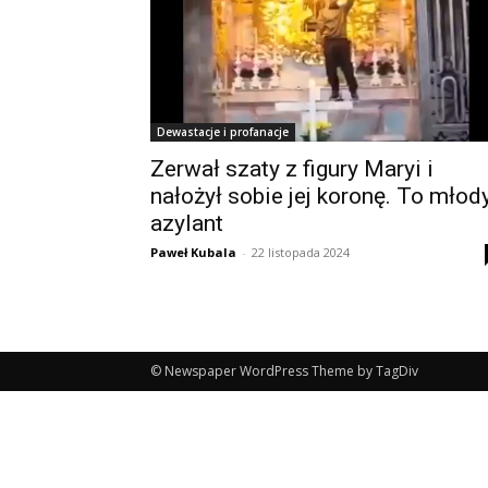
Dewastacje i profanacje
Zerwał szaty z figury Maryi i
nałożył sobie jej koronę. To młod
azylant
Paweł Kubala
-
22 listopada 2024
© Newspaper WordPress Theme by TagDiv