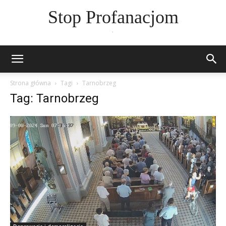
Stop Profanacjom
.
Strona główna
Tagi
Tarnobrzeg
Tag: Tarnobrzeg