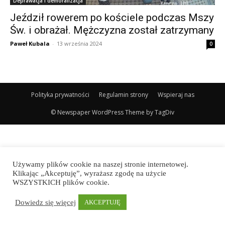
Deprawacja i demoralizacja
Jeździł rowerem po kościele podczas Mszy
Św. i obrażał. Mężczyzna został zatrzymany
Paweł Kubala
-
13 września 2024
0
Polityka prywatności
Regulamin strony
Wspieraj nas
© Newspaper WordPress Theme by TagDiv
Używamy plików cookie na naszej stronie internetowej.
Klikając „Akceptuję”, wyrażasz zgodę na użycie
WSZYSTKICH plików cookie.
Dowiedz się więcej
AKCEPTUJĘ