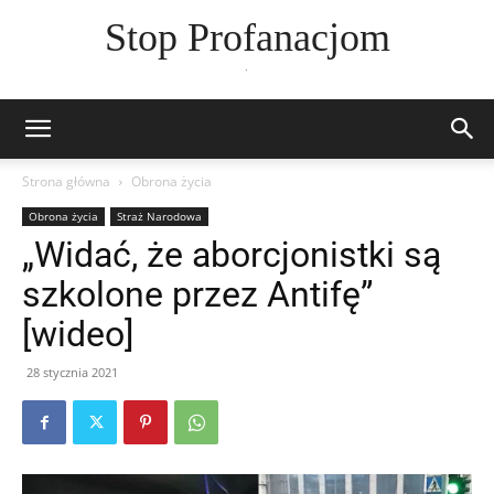
Stop Profanacjom
.
Strona główna
Obrona życia
Obrona życia
Straż Narodowa
„Widać, że aborcjonistki są
szkolone przez Antifę”
[wideo]
28 stycznia 2021