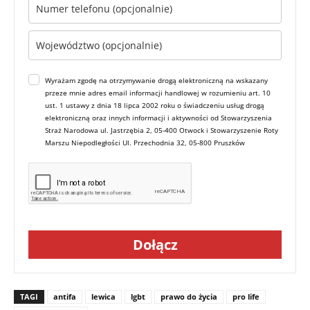
Wyrażam zgodę na otrzymywanie drogą elektroniczną na wskazany
przeze mnie adres email informacji handlowej w rozumieniu art. 10
ust. 1 ustawy z dnia 18 lipca 2002 roku o świadczeniu usług drogą
elektroniczną oraz innych informacji i aktywności od Stowarzyszenia
Straż Narodowa ul. Jastrzębia 2, 05-400 Otwock i Stowarzyszenie Roty
Marszu Niepodległości Ul. Przechodnia 32, 05-800 Pruszków
Dołącz
TAGI
antifa
lewica
lgbt
prawo do życia
pro life