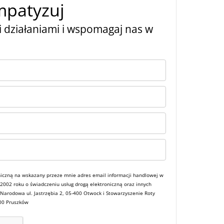
mpatyzuj
 działaniami i wspomagaj nas w
iczną na wskazany przeze mnie adres email informacji handlowej w
a 2002 roku o świadczeniu usług drogą elektroniczną oraz innych
 Narodowa ul. Jastrzębia 2, 05-400 Otwock i Stowarzyszenie Roty
800 Pruszków