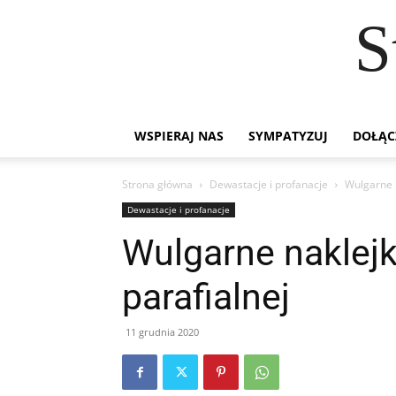
S
WSPIERAJ NAS
SYMPATYZUJ
DOŁĄC
Strona główna
Dewastacje i profanacje
Wulgarne n
Dewastacje i profanacje
Wulgarne naklejk
parafialnej
11 grudnia 2020