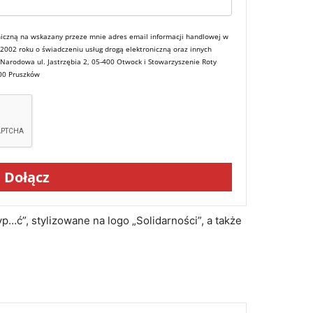
iczną na wskazany przeze mnie adres email informacji handlowej w
a 2002 roku o świadczeniu usług drogą elektroniczną oraz innych
 Narodowa ul. Jastrzębia 2, 05-400 Otwock i Stowarzyszenie Roty
800 Pruszków
Dołącz
…ć”, stylizowane na logo „Solidarności”, a także