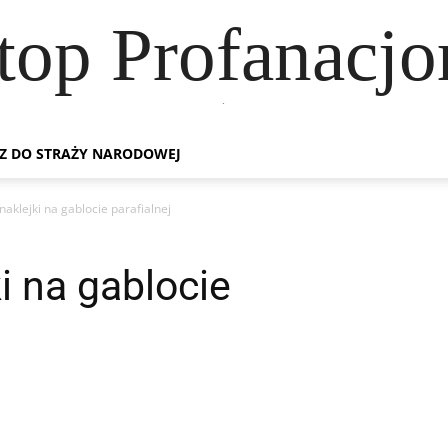
top Profanacj
.
Z DO STRAŻY NARODOWEJ
aklejki na gablocie parafialnej
i na gablocie