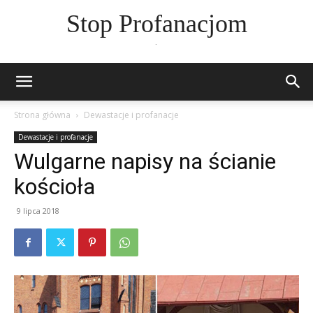
Stop Profanacjom
.
Strona główna
Dewastacje i profanacje
Dewastacje i profanacje
Wulgarne napisy na ścianie
kościoła
9 lipca 2018