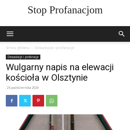
Stop Profanacjom
.
Strona główna
Dewastacje i profanacje
Dewastacje i profanacje
Wulgarny napis na elewacji
kościoła w Olsztynie
26 października 2020