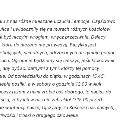
elu z nas różne mieszane uczucia i emocje. Częściowo
 ulice i uwidoczniły się na murach różnych kościołów
nak być niczyim wrogiem, wręcz przeciwnie. Dalecy
 które do niczego nie prowadzą. Bazylika jest
rzebujących, samotnych, odrzuconych otrzymuje pomoc
ach. Ogromnie będziemy się cieszyć, jeśli ktokolwiek
, aby być solidarnymi z tymi, którzy tej pomocy
ie. Od poniedziałku do piątku w godzinach 15.45-
epłe posiłki, a w soboty o godzinie 12.00 w Auli
cesz razem z nami zrobić coś dobrego, to napisz do
ością, żeby ich w nas nie zabrakło! O 15.00 przed
ę w intencji naszej Ojczyzny, za Kościół i nas samych,
iwości i troski o drugiego człowieka.