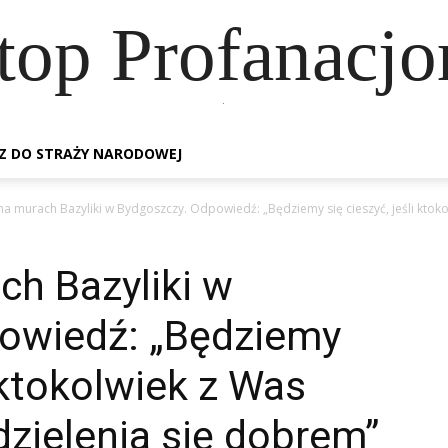
top Profanacj
.
Z DO STRAŻY NARODOWEJ
na murach Bazyliki w Bydgoszczy. Odpowiedź: „Będziemy się cieszyć, jeśli ktokol
ch Bazyliki w
owiedź: „Będziemy
li ktokolwiek z Was
 dzielenia się dobrem”