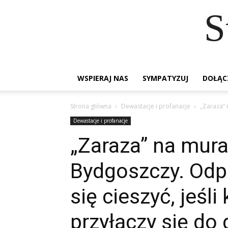
S
WSPIERAJ NAS
SYMPATYZUJ
DOŁĄC
Strona główna
Dewastacje i profanacje
„Zaraza” 
Dewastacje i profanacje
„Zaraza” na mura
Bydgoszczy. Odp
się cieszyć, jeś
przyłączy się do