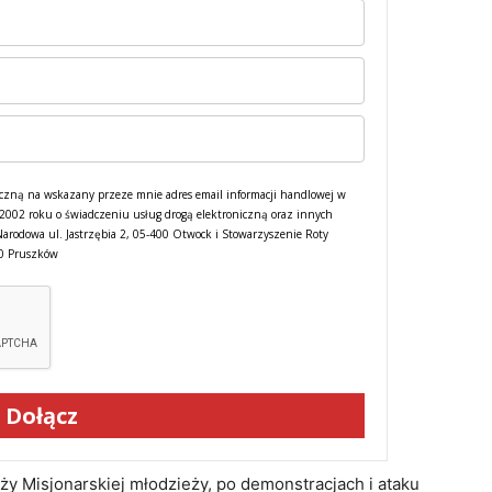
czną na wskazany przeze mnie adres email informacji handlowej w
a 2002 roku o świadczeniu usług drogą elektroniczną oraz innych
Narodowa ul. Jastrzębia 2, 05-400 Otwock i Stowarzyszenie Roty
00 Pruszków
Dołącz
ży Misjonarskiej młodzieży, po demonstracjach i ataku