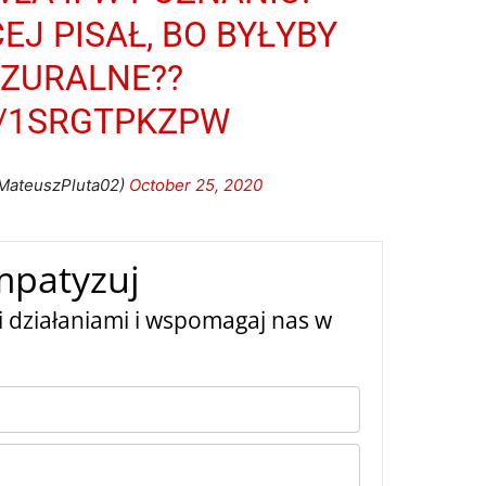
CEJ PISAŁ, BO BYŁYBY
NZURALNE??
M/1SRGTPKZPW
@MateuszPluta02)
October 25, 2020
mpatyzuj
 działaniami i wspomagaj nas w