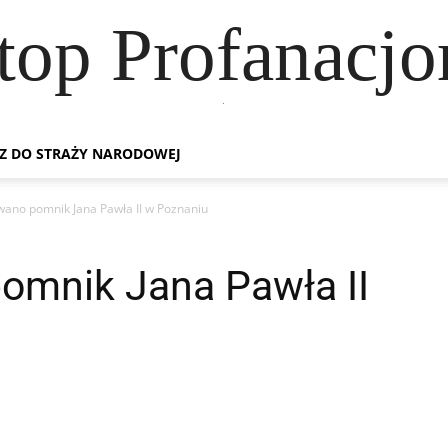
top Profanacj
.
Z DO STRAŻY NARODOWEJ
ano pomnik Jana Pawła II w Poznaniu
mnik Jana Pawła II