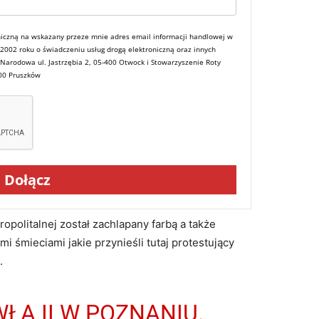
iczną na wskazany przeze mnie adres email informacji handlowej w
a 2002 roku o świadczeniu usług drogą elektroniczną oraz innych
 Narodowa ul. Jastrzębia 2, 05-400 Otwock i Stowarzyszenie Roty
800 Pruszków
Dołącz
opolitalnej został zachlapany farbą a także
i śmieciami jakie przynieśli tutaj protestujący
.
ŁA II W POZNANIU.