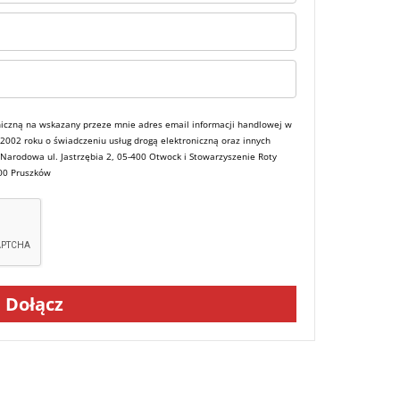
iczną na wskazany przeze mnie adres email informacji handlowej w
a 2002 roku o świadczeniu usług drogą elektroniczną oraz innych
 Narodowa ul. Jastrzębia 2, 05-400 Otwock i Stowarzyszenie Roty
800 Pruszków
Dołącz