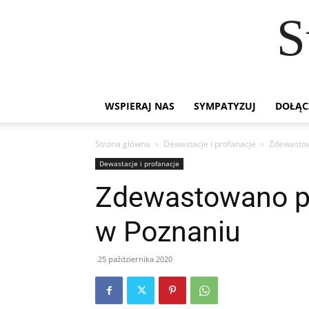
S
WSPIERAJ NAS
SYMPATYZUJ
DOŁĄC
Strona główna
Dewastacje i profanacje
Zdewastow
Dewastacje i profanacje
Zdewastowano po
w Poznaniu
25 października 2020