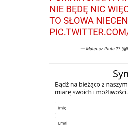
NIE BĘDĘ NIC WIĘ
TO SŁOWA NIECE
PIC.TWITTER.CO
— Mateusz Pluta ?? (
Sy
Bądź na bieżąco z naszymi
miarę swoich i możliwości.