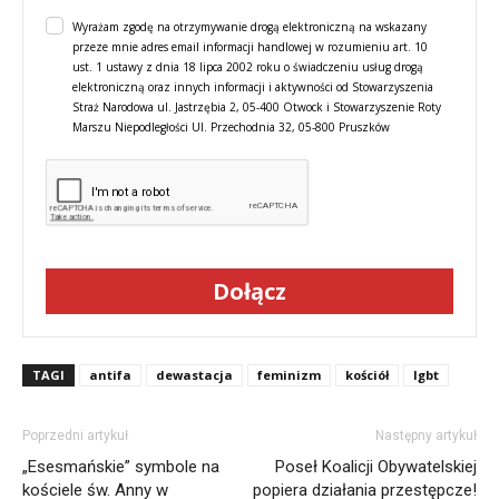
Wyrażam zgodę na otrzymywanie drogą elektroniczną na wskazany
przeze mnie adres email informacji handlowej w rozumieniu art. 10
ust. 1 ustawy z dnia 18 lipca 2002 roku o świadczeniu usług drogą
elektroniczną oraz innych informacji i aktywności od Stowarzyszenia
Straż Narodowa ul. Jastrzębia 2, 05-400 Otwock i Stowarzyszenie Roty
Marszu Niepodległości Ul. Przechodnia 32, 05-800 Pruszków
Dołącz
TAGI
antifa
dewastacja
feminizm
kościół
lgbt
Poprzedni artykuł
Następny artykuł
„Esesmańskie” symbole na
Poseł Koalicji Obywatelskiej
kościele św. Anny w
popiera działania przestępcze!