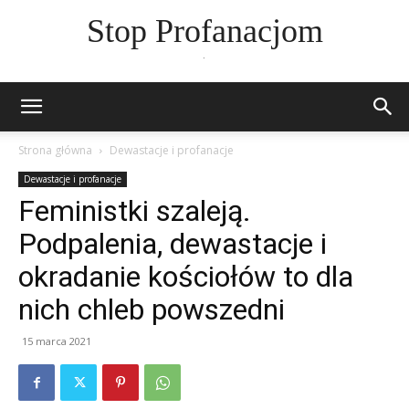
Stop Profanacjom
.
Strona główna
Dewastacje i profanacje
Dewastacje i profanacje
Feministki szaleją.
Podpalenia, dewastacje i
okradanie kościołów to dla
nich chleb powszedni
15 marca 2021