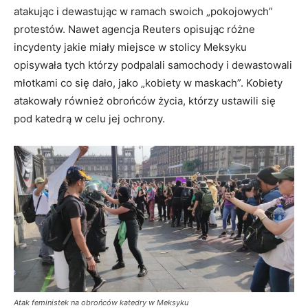
atakując i dewastując w ramach swoich „pokojowych”
protestów. Nawet agencja Reuters opisując różne
incydenty jakie miały miejsce w stolicy Meksyku
opisywała tych którzy podpalali samochody i dewastowali
młotkami co się dało, jako „kobiety w maskach”. Kobiety
atakowały również obrońców życia, którzy ustawili się
pod katedrą w celu jej ochrony.
Atak feministek na obrońców katedry w Meksyku