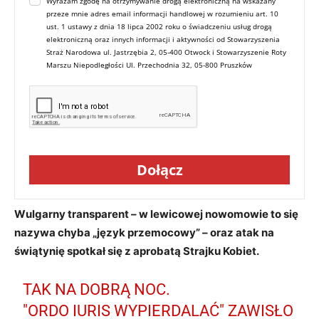
Wyrażam zgodę na otrzymywanie drogą elektroniczną na wskazany
przeze mnie adres email informacji handlowej w rozumieniu art. 10
ust. 1 ustawy z dnia 18 lipca 2002 roku o świadczeniu usług drogą
elektroniczną oraz innych informacji i aktywności od Stowarzyszenia
Straż Narodowa ul. Jastrzębia 2, 05-400 Otwock i Stowarzyszenie Roty
Marszu Niepodległości Ul. Przechodnia 32, 05-800 Pruszków
Dołącz
Wulgarny transparent – w lewicowej nowomowie to się
nazywa chyba „język przemocowy” – oraz atak na
świątynię spotkał się z aprobatą Strajku Kobiet.
TAK NA DOBRĄ NOC.
"ORDO IURIS WYPIERDALAĆ" ZAWISŁO