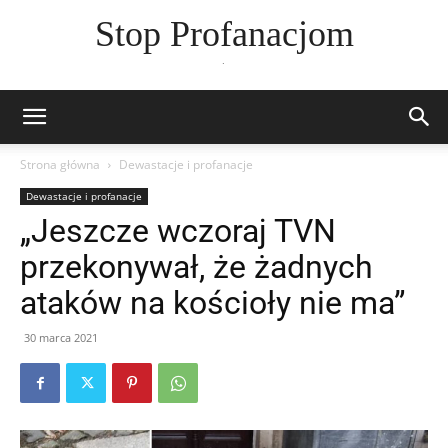
Stop Profanacjom
.
Strona główna
Dewastacje i profanacje
Dewastacje i profanacje
„Jeszcze wczoraj TVN
przekonywał, że żadnych
ataków na kościoły nie ma”
30 marca 2021