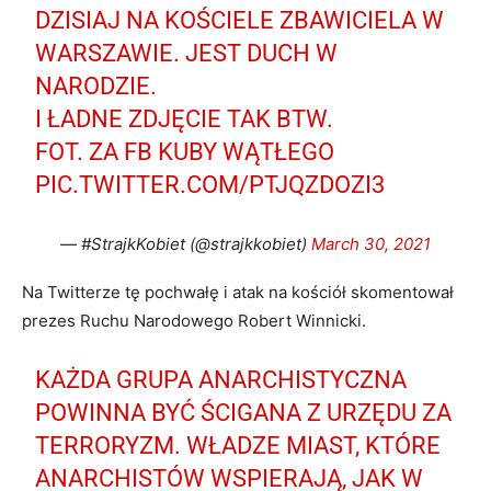
DZISIAJ NA KOŚCIELE ZBAWICIELA W
WARSZAWIE. JEST DUCH W
NARODZIE.
I ŁADNE ZDJĘCIE TAK BTW.
FOT. ZA FB KUBY WĄTŁEGO
PIC.TWITTER.COM/PTJQZDOZI3
— #StrajkKobiet (@strajkkobiet)
March 30, 2021
Na Twitterze tę pochwałę i atak na kościół skomentował
prezes Ruchu Narodowego Robert Winnicki.
KAŻDA GRUPA ANARCHISTYCZNA
POWINNA BYĆ ŚCIGANA Z URZĘDU ZA
TERRORYZM. WŁADZE MIAST, KTÓRE
ANARCHISTÓW WSPIERAJĄ, JAK W