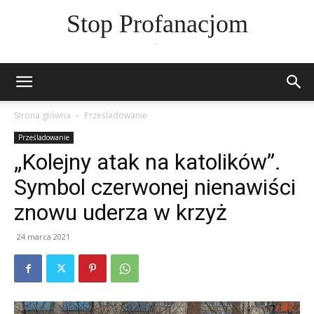
Stop Profanacjom
.
Strona główna
Prześladowanie
Prześladowanie
„Kolejny atak na katolików”.
Symbol czerwonej nienawiści
znowu uderza w krzyż
24 marca 2021