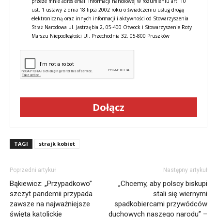
przeze mnie adres email informacji handlowej w rozumieniu art. 10
ust. 1 ustawy z dnia 18 lipca 2002 roku o świadczeniu usług drogą
elektroniczną oraz innych informacji i aktywności od Stowarzyszenia
Straż Narodowa ul. Jastrzębia 2, 05-400 Otwock i Stowarzyszenie Roty
Marszu Niepodległości Ul. Przechodnia 32, 05-800 Pruszków
Dołącz
TAGI
strajk kobiet
Poprzedni artykuł
Następny artykuł
Bąkiewicz: „Przypadkowo”
„Chcemy, aby polscy biskupi
szczyt pandemii przypada
stali się wiernymi
zawsze na najważniejsze
spadkobiercami przywódców
święta katolickie
duchowych naszego narodu” –