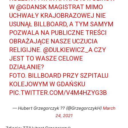
W
@GDANSK
MAGISTRAT MIMO
UCHWAŁY KRAJOBRAZOWEJ NIE
USUNĄŁ BILLBOARD, A TYM SAMYM
POZWALA NA PUBLICZNE TREŚCI
OBRAŻAJĄCE NASZE UCZUCIA
RELIGIJNE.
@DULKIEWICZ_A
CZY
JEST TO WASZE CELOWE
DZIAŁANIE?
FOTO. BILLBOARD PRZY SZPITALU
KOLEJOWYM W GDAŃSKU
PIC.TWITTER.COM/V4M4HZYG3B
— Hubert Grzegorczyk ?? (@GrzegorczykH)
March
24, 2021