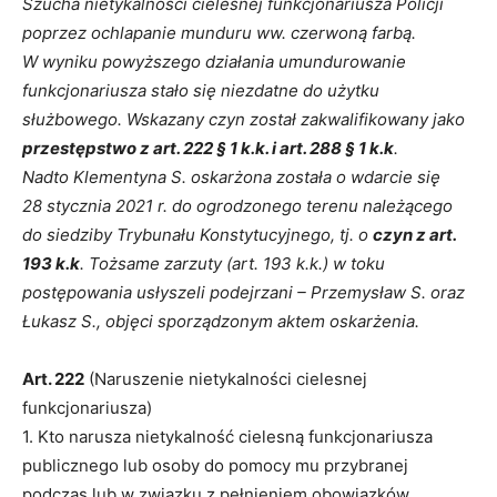
Szucha nietykalności cielesnej funkcjonariusza Policji
poprzez ochlapanie munduru ww. czerwoną farbą.
W wyniku powyższego działania umundurowanie
funkcjonariusza stało się niezdatne do użytku
służbowego. Wskazany czyn został zakwalifikowany jako
przestępstwo z art. 222 § 1 k.k. i art. 288 § 1 k.k
.
Nadto Klementyna S. oskarżona została o wdarcie się
28 stycznia 2021 r. do ogrodzonego terenu należącego
do siedziby Trybunału Konstytucyjnego, tj. o
czyn z art.
193 k.k
. Tożsame zarzuty (art. 193 k.k.) w toku
postępowania usłyszeli podejrzani – Przemysław S. oraz
Łukasz S., objęci sporządzonym aktem oskarżenia.
Art. 222
(Naruszenie nietykalności cielesnej
funkcjonariusza)
1. Kto narusza nietykalność cielesną funkcjonariusza
publicznego lub osoby do pomocy mu przybranej
podczas lub w związku z pełnieniem obowiązków