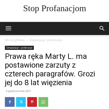
Stop Profanacjom
.
Strona główna
Dewastacje i profanacje
Dewastacje i profanacje
Prawa ręka Marty L. ma
postawione zarzuty z
czterech paragrafów. Grozi
jej do 8 lat więzienia
6 października 2021