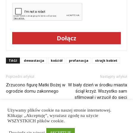
Dołącz
TAGI
dewastacja
kościół
profanacja
strajk kobiet
Poprzedni artykuł
Następny artykuł
Zrzucono figurę Matki Bożej w
W biały dzień w środku miasta
ogrodzie domu zakonnego
ściął krzyż. Wszystko sam
sfilmował i wrzucił do sieci
Używamy plików cookie na naszej stronie internetowej.
Klikając „Akceptuję”, wyrażasz zgodę na użycie
WSZYSTKICH plików cookie.
Polityka prywatności
Regulamin strony
Wspieraj nas
Dowiedz się więcej
AKCEPTUJĘ