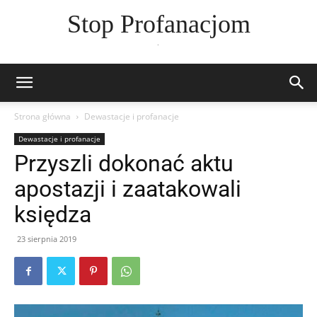
Stop Profanacjom
.
Strona główna
Dewastacje i profanacje
Dewastacje i profanacje
Przyszli dokonać aktu
apostazji i zaatakowali
księdza
23 sierpnia 2019