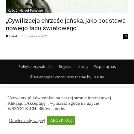
Kościół Naród Państwo
„Cywilizacja chrześcijańska, jako podstawa
nowego ładu światowego”
Robert
-
13 czerwca 2021
0
Polityka prywatności
Regulamin strony
Wspieraj nas
© Newspaper WordPress Theme by TagDiv
Używamy plików cookie na naszej stronie internetowej.
Klikając „Akceptuję”, wyrażasz zgodę na użycie
WSZYSTKICH plików cookie.
Dowiedz się więcej
AKCEPTUJĘ