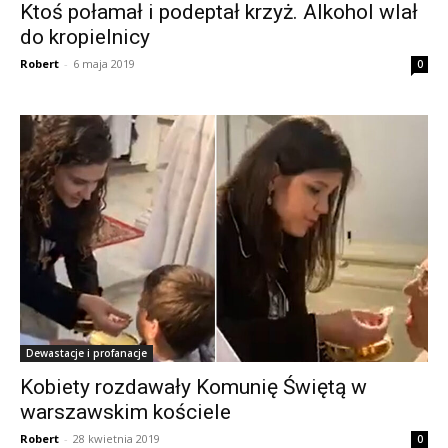
Ktoś połamał i podeptał krzyż. Alkohol wlał
do kropielnicy
Robert
-
6 maja 2019
0
Dewastacje i profanacje
Kobiety rozdawały Komunię Świętą w
warszawskim kościele
Robert
-
28 kwietnia 2019
0