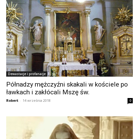
Dewastacje i profanacje
Półnadzy mężczyźni skakali w kościele po
ławkach i zakłócali Mszę św.
Robert
-
14 września 2018
0