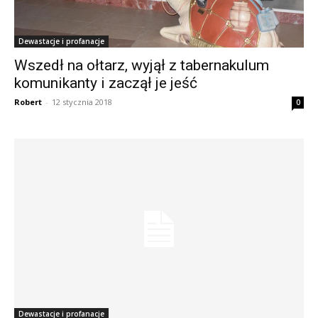
Dewastacje i profanacje
Wszedł na ołtarz, wyjął z tabernakulum
komunikanty i zaczął je jeść
Robert
-
12 stycznia 2018
0
Dewastacje i profanacje