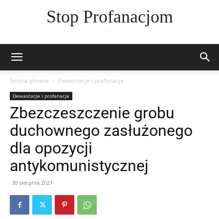
Stop Profanacjom
.
Strona główna
Dewastacje i profanacje
Dewastacje i profanacje
Zbezczeszczenie grobu
duchownego zasłużonego
dla opozycji
antykomunistycznej
30 sierpnia 2021