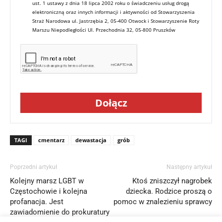
ust. 1 ustawy z dnia 18 lipca 2002 roku o świadczeniu usług drogą
elektroniczną oraz innych informacji i aktywności od Stowarzyszenia
Straż Narodowa ul. Jastrzębia 2, 05-400 Otwock i Stowarzyszenie Roty
Marszu Niepodległości Ul. Przechodnia 32, 05-800 Pruszków
Dołącz
TAGI
cmentarz
dewastacja
grób
Poprzedni artykuł
Następny artykuł
Kolejny marsz LGBT w
Ktoś zniszczył nagrobek
Częstochowie i kolejna
dziecka. Rodzice proszą o
profanacja. Jest
pomoc w znalezieniu sprawcy
zawiadomienie do prokuratury