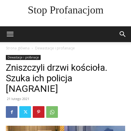
Stop Profanacjom
.
Strona główna
Dewastacje i profanacje
Dewastacje i profanacje
Zniszczyli drzwi kościoła.
Szuka ich policja
[NAGRANIE]
21 lutego 2021