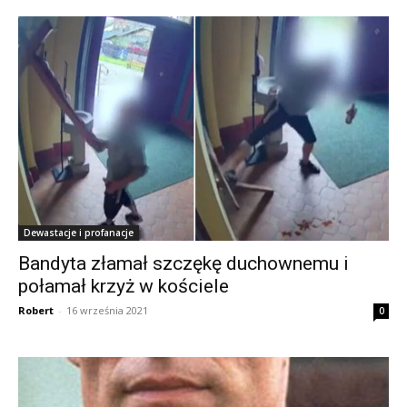
Dewastacje i profanacje
Bandyta złamał szczękę duchownemu i
połamał krzyż w kościele
Robert
-
16 września 2021
0