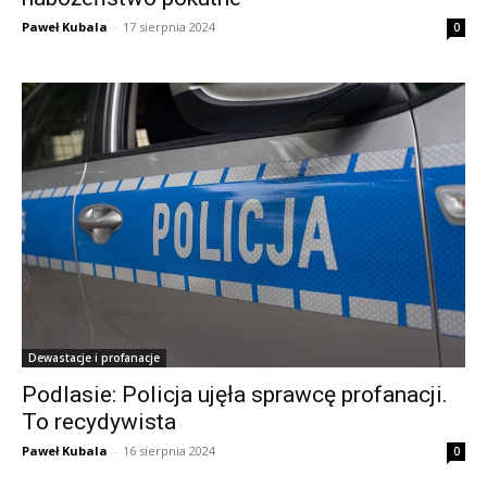
Paweł Kubala
-
17 sierpnia 2024
0
Dewastacje i profanacje
Podlasie: Policja ujęła sprawcę profanacji.
To recydywista
Paweł Kubala
-
16 sierpnia 2024
0