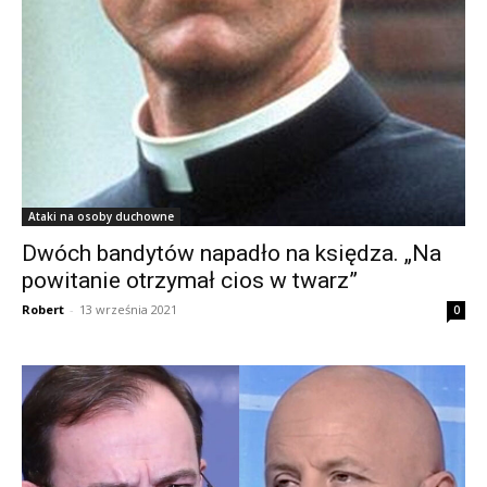
Ataki na osoby duchowne
Dwóch bandytów napadło na księdza. „Na
powitanie otrzymał cios w twarz”
Robert
-
13 września 2021
0