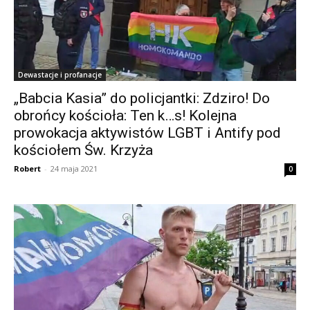
Dewastacje i profanacje
„Babcia Kasia” do policjantki: Zdziro! Do
obrońcy kościoła: Ten k…s! Kolejna
prowokacja aktywistów LGBT i Antify pod
kościołem Św. Krzyża
Robert
-
24 maja 2021
0