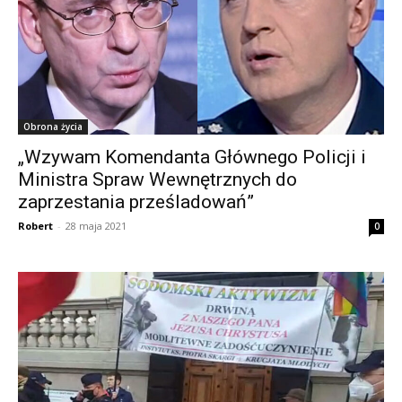
Obrona życia
„Wzywam Komendanta Głównego Policji i
Ministra Spraw Wewnętrznych do
zaprzestania prześladowań”
Robert
-
28 maja 2021
0