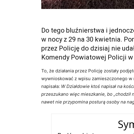
Do tego bluźnierstwa i jednoc
w nocy z 29 na 30 kwietnia. P
przez Policję do dzisiaj nie uda
Komendy Powiatowej Policji w 
To, że działania przez Policję zostały podj
wywnioskować z wpisu zamieszczonego w m
napisała:
W Działdowie ktoś napisał na kośc
przeszukano więc mieszkanie, bo „chodził n
nawet nie przypomina posturą osoby na nag
Sy