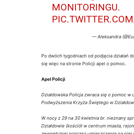
MONITORINGU.
PIC.TWITTER.CO
— Aleksandra (@E
Po dwóch tygodniach od podjęcia działań do 
się więc na stronie Policji apel o pomoc.
Apel Policji
Działdowska Policja zwraca się o pomoc w 
Podwyższenia Krzyża Świętego w Działdow
W nocy z 29 na 30 kwietnia br. nieznany s
Działdowie (kościół w centrum miasta, rejo
zewnętrznej poprzez umieszczenie na niej n