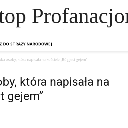
top Profanacj
.
Z DO STRAŻY NARODOWEJ
zuka osoby, która napisała na kościele „Bóg jest gejem”
oby, która napisała na
st gejem”