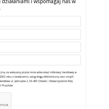
i działaniami i wspomagaj nas w
.
czną na wskazany przeze mnie adres email informacji handlowej w
a 2002 roku o świadczeniu usług drogą elektroniczną oraz innych
Narodowa ul. Jastrzębia 2, 05-400 Otwock i Stowarzyszenie Roty
00 Pruszków