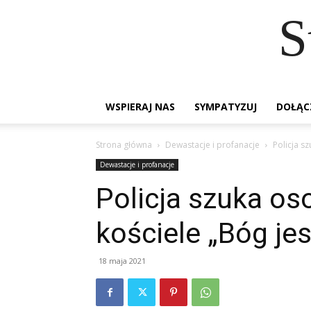
S
WSPIERAJ NAS
SYMPATYZUJ
DOŁĄC
Strona główna
Dewastacje i profanacje
Policja s
Dewastacje i profanacje
Policja szuka os
kościele „Bóg je
18 maja 2021