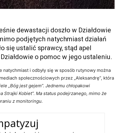
ześnie dewastacji doszło w Działdowie
omimo podjętych natychmiast działań
ło się ustalić sprawcy, stąd apel
Działdowie o pomoc w jego ustaleniu.
ęte natychmiast i odbyły się w sposób rutynowy można
ediach społecznościowych przez „Aleksandrę”, która
iele „Bóg jest gejem”. Jednemu chłopakowi
a Strajki Kobiet”. Ma status podejrzanego, mimo że
raniu z monitoringu.
mpatyzuj