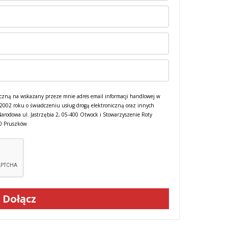
czną na wskazany przeze mnie adres email informacji handlowej w
a 2002 roku o świadczeniu usług drogą elektroniczną oraz innych
Narodowa ul. Jastrzębia 2, 05-400 Otwock i Stowarzyszenie Roty
00 Pruszków
Dołącz