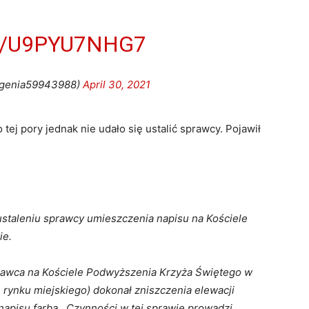
M/U9PYU7NHG7
ugenia59943988)
April 30, 2021
tej pory jednak nie udało się ustalić sprawcy. Pojawił
ustaleniu sprawcy umieszczenia napisu na Kościele
ie.
prawca na Kościele Podwyższenia Krzyża Świętego w
n rynku miejskiego) dokonał zniszczenia elewacji
apisu farbą . Czynności w tej sprawie prowadzi