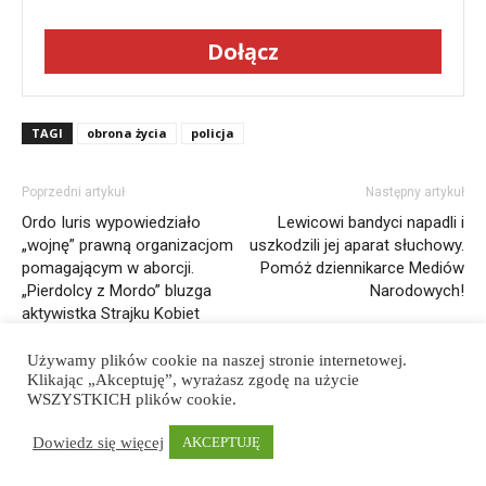
Dołącz
TAGI
obrona życia
policja
Poprzedni artykuł
Następny artykuł
Ordo Iuris wypowiedziało
Lewicowi bandyci napadli i
„wojnę” prawną organizacjom
uszkodzili jej aparat słuchowy.
pomagającym w aborcji.
Pomóż dziennikarce Mediów
„Pierdolcy z Mordo” bluzga
Narodowych!
aktywistka Strajku Kobiet
Używamy plików cookie na naszej stronie internetowej.
Klikając „Akceptuję”, wyrażasz zgodę na użycie
WSZYSTKICH plików cookie.
Polityka prywatności
Regulamin strony
Wspieraj nas
Dowiedz się więcej
AKCEPTUJĘ
© Newspaper WordPress Theme by TagDiv