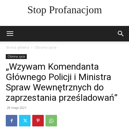
Stop Profanacjom
.
Strona główna
Obrona życia
Obrona życia
„Wzywam Komendanta
Głównego Policji i Ministra
Spraw Wewnętrznych do
zaprzestania prześladowań”
28 maja 2021