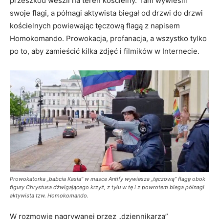
przeszkód weszli na teren kościelny. Tam wywiesili
swoje flagi, a półnagi aktywista biegał od drzwi do drzwi
kościelnych powiewając tęczową flagą z napisem
Homokomando. Prowokacja, profanacja, a wszystko tylko
po to, aby zamieścić kilka zdjęć i filmików w Internecie.
Prowokatorka „babcia Kasia” w masce Antify wywiesza „tęczową” flagę obok
figury Chrystusa
dźwigającego
krzyż
, z tyłu w tę i z powrotem biega półnagi
aktywista tzw. Homokomando.
W rozmowie nagrywanej przez „dziennikarza”