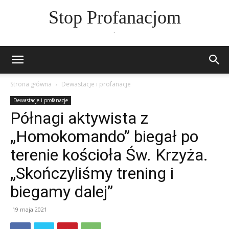
Stop Profanacjom
.
Strona główna
Dewastacje i profanacje
Dewastacje i profanacje
Półnagi aktywista z
„Homokomando” biegał po
terenie kościoła Św. Krzyża.
„Skończyliśmy trening i
biegamy dalej”
19 maja 2021