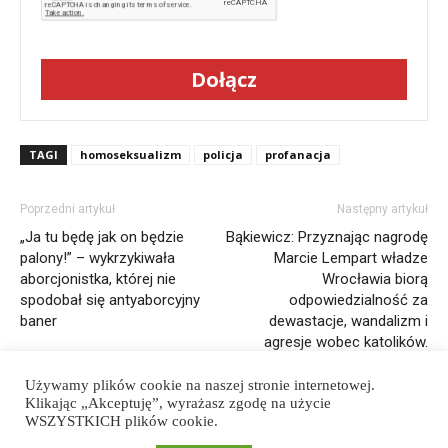
Dołącz
TAGI
homoseksualizm
policja
profanacja
Poprzedni artykuł
Następny artykuł
„Ja tu będę jak on będzie
Bąkiewicz: Przyznając nagrodę
palony!” – wykrzykiwała
Marcie Lempart władze
aborcjonistka, której nie
Wrocławia biorą
spodobał się antyaborcyjny
odpowiedzialność za
baner
dewastacje, wandalizm i
agresje wobec katolików.
Używamy plików cookie na naszej stronie internetowej.
Klikając „Akceptuję”, wyrażasz zgodę na użycie
WSZYSTKICH plików cookie.
Polityka prywatności
Regulamin strony
Wspieraj nas