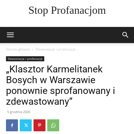
Stop Profanacjom
.
Strona główna
Dewastacje i profanacje
Dewastacje i profanacje
„Klasztor Karmelitanek
Bosych w Warszawie
ponownie sprofanowany i
zdewastowany”
5 grudnia 2020