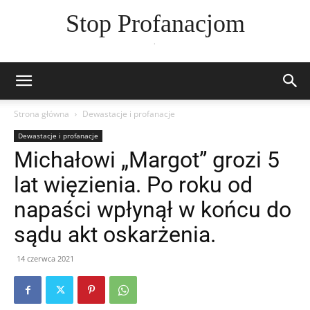
Stop Profanacjom
.
Strona główna
Dewastacje i profanacje
Dewastacje i profanacje
Michałowi „Margot” grozi 5
lat więzienia. Po roku od
napaści wpłynął w końcu do
sądu akt oskarżenia.
14 czerwca 2021