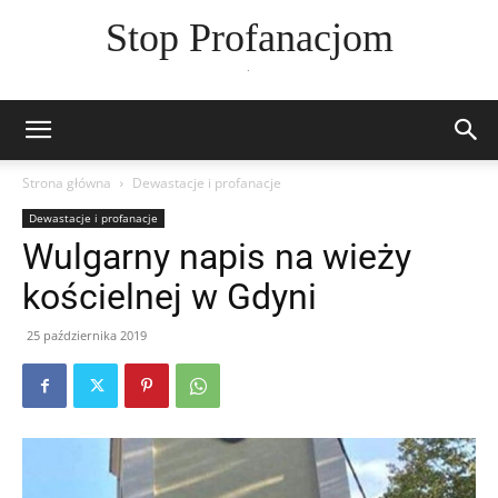
Stop Profanacjom
.
Strona główna
Dewastacje i profanacje
Dewastacje i profanacje
Wulgarny napis na wieży
kościelnej w Gdyni
25 października 2019