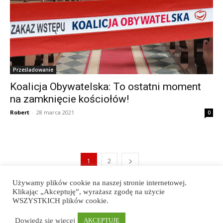
Prześladowanie
Koalicja Obywatelska: To ostatni moment
na zamknięcie kościołów!
Robert
-
28 marca 2021
0
1
2
Używamy plików cookie na naszej stronie internetowej.
Klikając „Akceptuję”, wyrażasz zgodę na użycie
WSZYSTKICH plików cookie.
Polityka prywatności
Regulamin strony
Wspieraj nas
Dowiedz się więcej
AKCEPTUJĘ